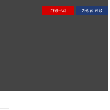
가맹문의
가맹점 전용