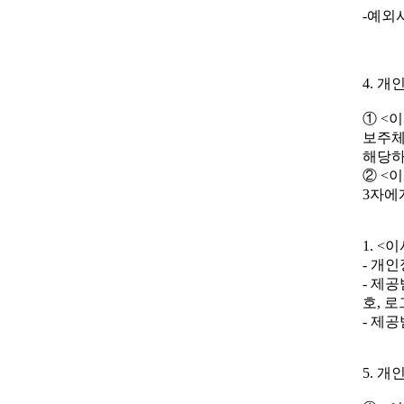
-예외사
4. 
① <이
보주체
해당하
② <이
3자에
1. 
- 개
- 제
호, 로
- 제
5. 