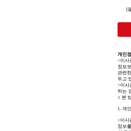
[
개인
<이사플
정보보
관련한
두고 
<이사
하는 
○ 본 
1. 
<이사플
정보를