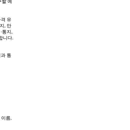
구할 예
자격 유
지, 만
·통지,
합니다.
결과 통
 이름,