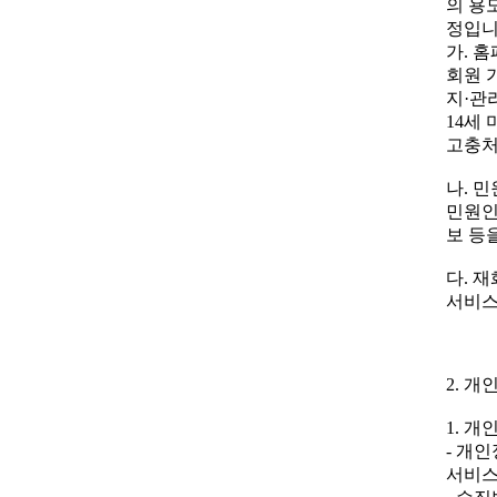
의 용
정입니
가. 
회원 
지·관
14세
고충처
나. 
민원인
보 등
다. 
서비스
2. 
1. 개인
- 개인
서비스 