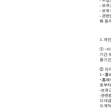
- 수집
- 보유근거
- 보유
- 관련
화 등의
3. 
① <
기간 
용기간
② 각
1.<
<홈페
로부터
-보유근거 
-관련법
2) 대
3) 계